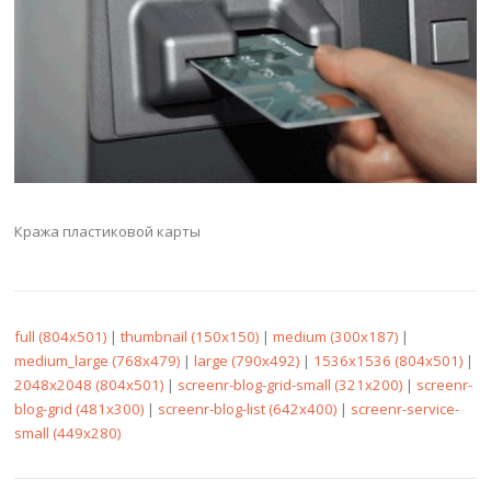
Кража пластиковой карты
full (804x501)
|
thumbnail (150x150)
|
medium (300x187)
|
medium_large (768x479)
|
large (790x492)
|
1536x1536 (804x501)
|
2048x2048 (804x501)
|
screenr-blog-grid-small (321x200)
|
screenr-
blog-grid (481x300)
|
screenr-blog-list (642x400)
|
screenr-service-
small (449x280)