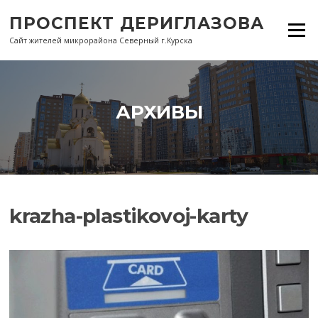
Перейти
ПРОСПЕКТ ДЕРИГЛАЗОВА
к
Меню
содержанию
Сайт жителей микрорайона Северный г.Курска
АРХИВЫ
krazha-plastikovoj-karty