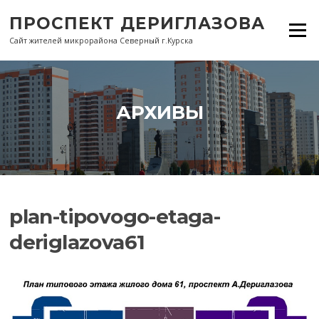
Перейти
ПРОСПЕКТ ДЕРИГЛАЗОВА
к
Меню
содержанию
Сайт жителей микрорайона Северный г.Курска
АРХИВЫ
plan-tipovogo-etaga-
deriglazova61