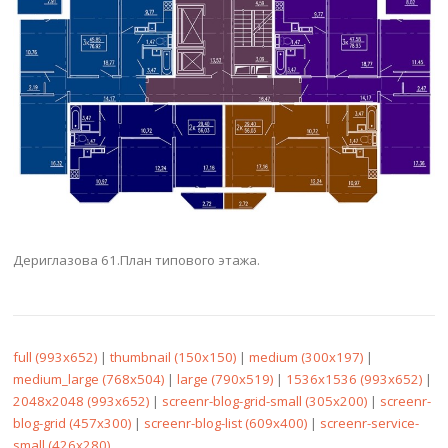
Дериглазова 61.План типового этажа.
full (993x652)
|
thumbnail (150x150)
|
medium (300x197)
|
medium_large (768x504)
|
large (790x519)
|
1536x1536 (993x652)
|
2048x2048 (993x652)
|
screenr-blog-grid-small (305x200)
|
screenr-
blog-grid (457x300)
|
screenr-blog-list (609x400)
|
screenr-service-
small (426x280)