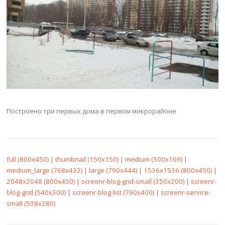
Построено три первых дома в первом микрорайоне
full (800x450)
|
thumbnail (150x150)
|
medium (300x169)
|
medium_large (768x432)
|
large (790x444)
|
1536x1536 (800x450)
|
2048x2048 (800x450)
|
screenr-blog-grid-small (350x200)
|
screenr-
blog-grid (540x300)
|
screenr-blog-list (790x400)
|
screenr-service-
small (538x280)