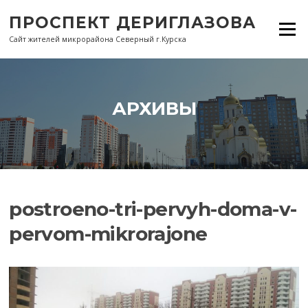
Перейти
ПРОСПЕКТ ДЕРИГЛАЗОВА
к
Меню
содержанию
Сайт жителей микрорайона Северный г.Курска
АРХИВЫ
postroeno-tri-pervyh-doma-v-
pervom-mikrorajone