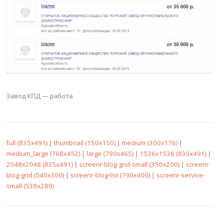
Завод КПД — работа
full (835x491)
|
thumbnail (150x150)
|
medium (300x176)
|
medium_large (768x452)
|
large (790x465)
|
1536x1536 (835x491)
|
2048x2048 (835x491)
|
screenr-blog-grid-small (350x200)
|
screenr-
blog-grid (540x300)
|
screenr-blog-list (790x400)
|
screenr-service-
small (538x280)