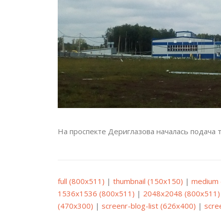
На проспекте Дериглазова началась подача 
full (800x511)
|
thumbnail (150x150)
|
medium 
1536x1536 (800x511)
|
2048x2048 (800x511)
(470x300)
|
screenr-blog-list (626x400)
|
scre