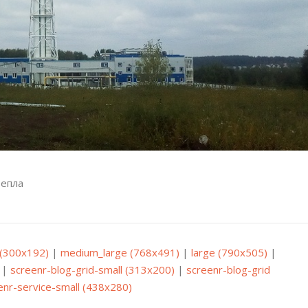
тепла
(300x192)
|
medium_large (768x491)
|
large (790x505)
|
|
screenr-blog-grid-small (313x200)
|
screenr-blog-grid
enr-service-small (438x280)