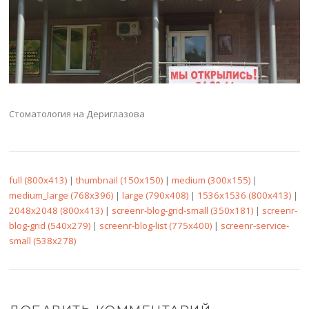
Стоматология на Дериглазова
full (800x413)
|
thumbnail (150x150)
|
medium (300x155)
|
medium_large (768x396)
|
large (790x408)
|
1536x1536 (800x413)
|
2048x2048 (800x413)
|
screenr-blog-grid-small (350x181)
|
screenr-
blog-grid (540x279)
|
screenr-blog-list (775x400)
|
screenr-service-
small (538x278)