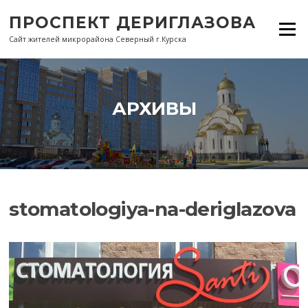
Перейти
ПРОСПЕКТ ДЕРИГЛАЗОВА
к
Меню
содержанию
Сайт жителей микрорайона Северный г.Курска
АРХИВЫ
stomatologiya-na-deriglazova