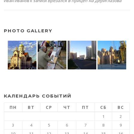
Врезался в прицеп на Дериглазова
Иван Иванов
к записи
PHOTO GALLERY
КАЛЕНДАРЬ СОБЫТИЙ
ПН
ВТ
СР
ЧТ
ПТ
СБ
ВС
1
2
3
4
5
6
7
8
9
10
11
12
13
14
15
16