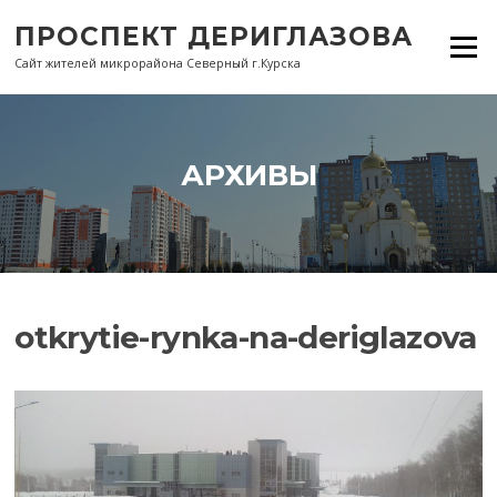
Перейти
ПРОСПЕКТ ДЕРИГЛАЗОВА
к
Меню
содержанию
Сайт жителей микрорайона Северный г.Курска
АРХИВЫ
otkrytie-rynka-na-deriglazova