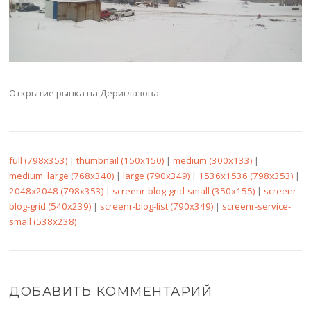
Открытие рынка на Дериглазова
full (798x353)
|
thumbnail (150x150)
|
medium (300x133)
|
medium_large (768x340)
|
large (790x349)
|
1536x1536 (798x353)
|
2048x2048 (798x353)
|
screenr-blog-grid-small (350x155)
|
screenr-
blog-grid (540x239)
|
screenr-blog-list (790x349)
|
screenr-service-
small (538x238)
ДОБАВИТЬ КОММЕНТАРИЙ