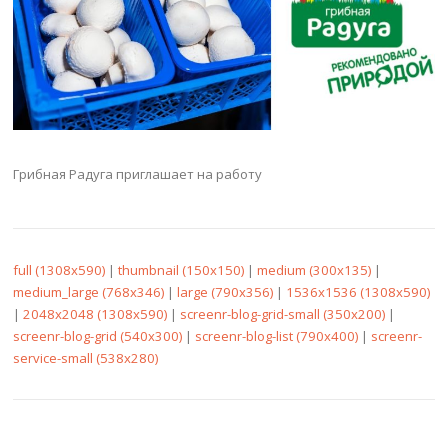
Грибная Радуга приглашает на работу
full (1308x590)
|
thumbnail (150x150)
|
medium (300x135)
|
medium_large (768x346)
|
large (790x356)
|
1536x1536 (1308x590)
|
2048x2048 (1308x590)
|
screenr-blog-grid-small (350x200)
|
screenr-blog-grid (540x300)
|
screenr-blog-list (790x400)
|
screenr-
service-small (538x280)