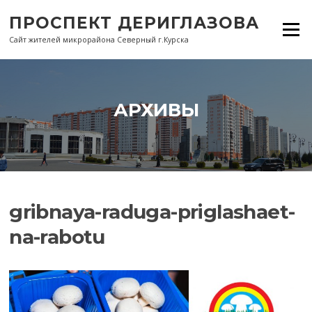
Перейти
ПРОСПЕКТ ДЕРИГЛАЗОВА
к
Меню
содержанию
Сайт жителей микрорайона Северный г.Курска
АРХИВЫ
gribnaya-raduga-priglashaet-
na-rabotu