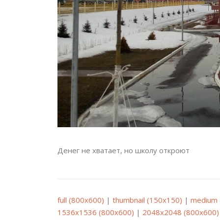
Денег не хватает, но школу откроют
full (800x600)
|
thumbnail (150x150)
|
medium 
1536x1536 (800x600)
|
2048x2048 (800x600)