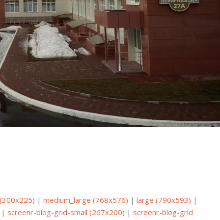
(300x225)
|
medium_large (768x576)
|
large (790x593)
|
|
screenr-blog-grid-small (267x200)
|
screenr-blog-grid