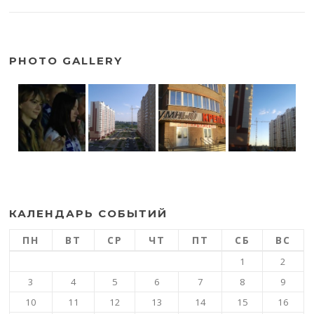
PHOTO GALLERY
КАЛЕНДАРЬ СОБЫТИЙ
ПН
ВТ
СР
ЧТ
ПТ
СБ
ВС
1
2
3
4
5
6
7
8
9
10
11
12
13
14
15
16