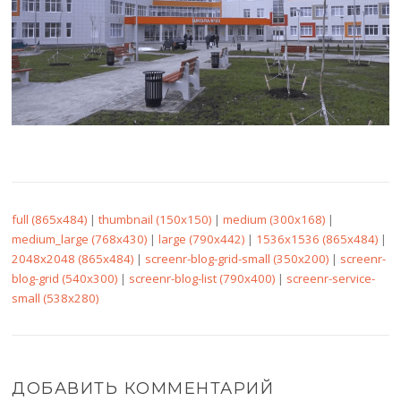
full (865x484)
|
thumbnail (150x150)
|
medium (300x168)
|
medium_large (768x430)
|
large (790x442)
|
1536x1536 (865x484)
|
2048x2048 (865x484)
|
screenr-blog-grid-small (350x200)
|
screenr-
blog-grid (540x300)
|
screenr-blog-list (790x400)
|
screenr-service-
small (538x280)
ДОБАВИТЬ КОММЕНТАРИЙ