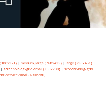
(300x171)
|
medium_large (768x439)
|
large (790x451)
|
|
screenr-blog-grid-small (350x200)
|
screenr-blog-grid
enr-service-small (490x280)