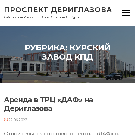
Перейти
ПРОСПЕКТ ДЕРИГЛАЗОВА
к
Меню
содержанию
Сайт жителей микрорайона Северный г.Курска
РУБРИКА:
КУРСКИЙ
ЗАВОД КПД
Аренда в ТРЦ «ДАФ» на
Дериглазова
22.06.2022
Строительство торгового центра «ДАФ» на