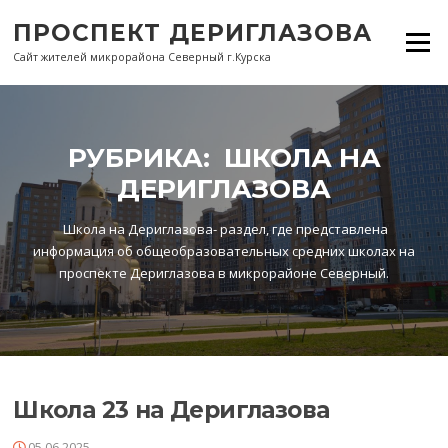
Перейти
ПРОСПЕКТ ДЕРИГЛАЗОВА
к
Меню
содержанию
Сайт жителей микрорайона Северный г.Курска
РУБРИКА:
ШКОЛА НА
ДЕРИГЛАЗОВА
Школа на Дериглазова- раздел, где представлена
информация об общеобразовательных средних школах на
проспекте Дериглазова в микрорайоне Северный.
Школа 23 на Дериглазова
05.06.2025