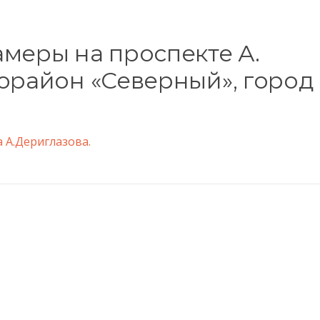
меры на проспекте А.
орайон «Северный», город
 А.Дериглазова.