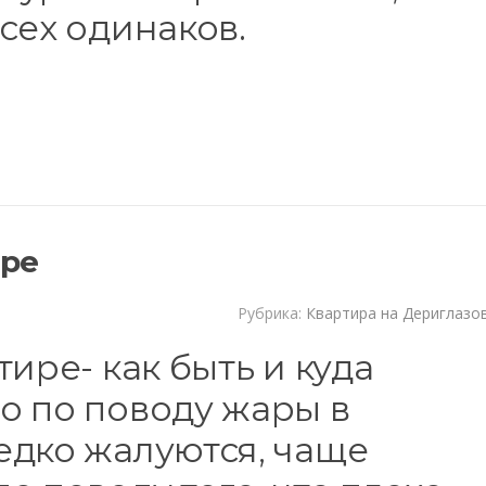
сех одинаков.
ире
Рубрика:
Квартира на Дериглазо
ире- как быть и куда
о по поводу жары в
едко жалуются, чаще