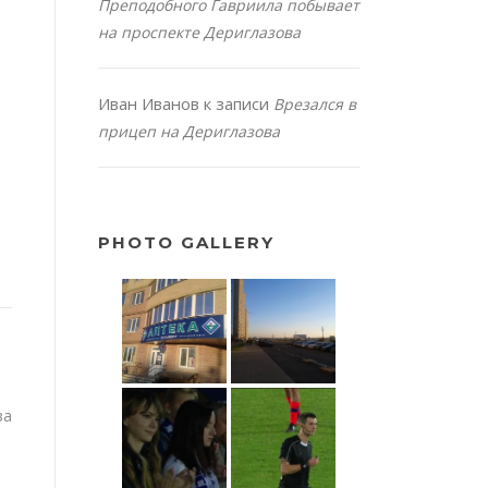
Преподобного Гавриила побывает
на проспекте Дериглазова
Иван Иванов
к записи
Врезался в
прицеп на Дериглазова
PHOTO GALLERY
ва