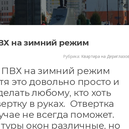
ПВХ на зимний режим
Рубрика:
Квартира на Дериглазо
а ПВХ на зимний режим
тя это довольно просто и
делать любому, кто хоть
ертку в руках. Отвертка
учае не всегда поможет.
туры окон различные, но