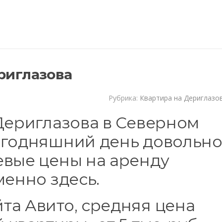
риглазова
Рубрика:
Квартира на Дериглазо
Дериглазова в Северном
егодняшний день довольн
евые цены на аренду
менно здесь.
та Авито, средняя цена