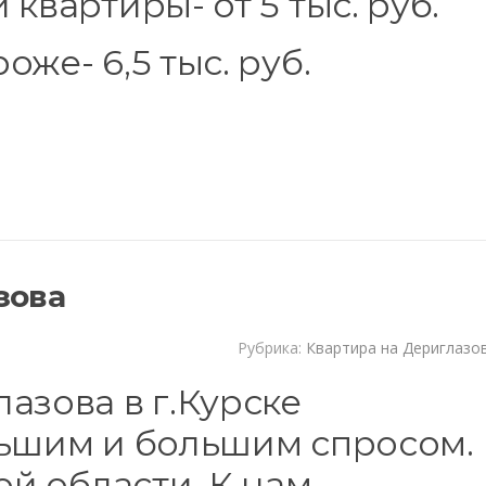
квартиры- от 5 тыс. руб.
же- 6,5 тыс. руб.
зова
Рубрика:
Квартира на Дериглазо
азова в г.Курске
льшим и большим спросом.
ой области. К нам