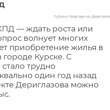
ПД
Рубрика:
Квартира на Дериглазо
КПД — ждать роста или
опрос волнует многих
ет приобретение жилья в
городе Курске. С
 стало трудно
квально один год назад
екте Дериглазова можно
ыс.