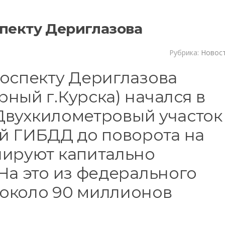
спекту Дериглазова
Рубрика:
Новос
роспекту Дериглазова
ный г.Курска) начался в
. Двухкилометровый участок
ой ГИБДД до поворота на
нируют капитально
На это из федерального
около 90 миллионов