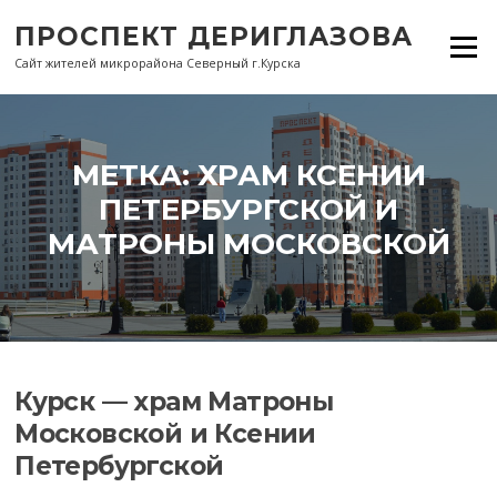
Перейти
ПРОСПЕКТ ДЕРИГЛАЗОВА
к
Меню
содержанию
Сайт жителей микрорайона Северный г.Курска
МЕТКА:
ХРАМ КСЕНИИ
ПЕТЕРБУРГСКОЙ И
МАТРОНЫ МОСКОВСКОЙ
Курск — храм Матроны
Московской и Ксении
Петербургской