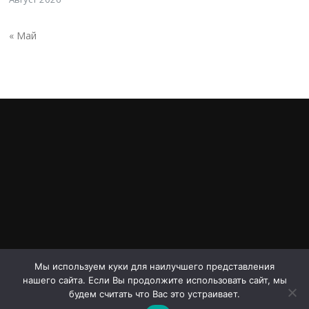
« Май
Мы используем куки для наилучшего представления
нашего сайта. Если Вы продолжите использовать сайт, мы
Авторское право © 2026 Проспект Дериглазова. Все права
будем считать что Вас это устраивает.
защищены.