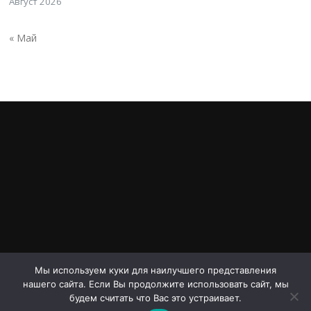
Август 2026
« Май
Мы используем куки для наилучшего представления
нашего сайта. Если Вы продолжите использовать сайт, мы
Авторское право © 2026 Проспект Дериглазова. Все права
будем считать что Вас это устраивает.
защищены.