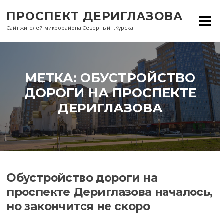
Перейти
ПРОСПЕКТ ДЕРИГЛАЗОВА
к
Меню
содержанию
Сайт жителей микрорайона Северный г.Курска
МЕТКА:
ОБУСТРОЙСТВО
ДОРОГИ НА ПРОСПЕКТЕ
ДЕРИГЛАЗОВА
Обустройство дороги на
проспекте Дериглазова началось,
но закончится не скоро