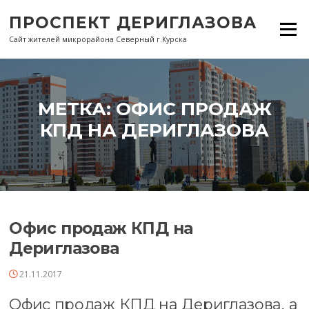
Перейти
ПРОСПЕКТ ДЕРИГЛАЗОВА
к
Меню
содержанию
Сайт жителей микрорайона Северный г.Курска
МЕТКА:
ОФИС ПРОДАЖ
КПД НА ДЕРИГЛАЗОВА
Офис продаж КПД на
Дериглазова
21.11.2017
Офис продаж КПД на Дериглазова, а