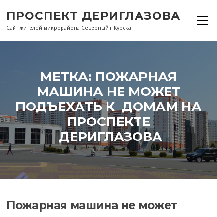
Перейти
ПРОСПЕКТ ДЕРИГЛАЗОВА
к
Меню
содержанию
Сайт жителей микрорайона Северный г.Курска
МЕТКА:
ПОЖАРНАЯ
МАШИНА НЕ МОЖЕТ
ПОДЪЕХАТЬ К ДОМАМ НА
ПРОСПЕКТЕ
ДЕРИГЛАЗОВА
Пожарная машина не может