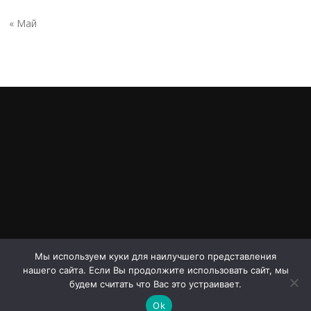
« Май
Мы используем куки для наилучшего представления
нашего сайта. Если Вы продолжите использовать сайт, мы
Авторское право © 2026 Проспект Дериглазова. Все права
будем считать что Вас это устраивает.
защищены.
Ok