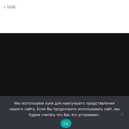
« Май
Мы используем куки для наилучшего представления
нашего сайта. Если Вы продолжите использовать сайт, мы
Авторское право © 2026 Проспект Дериглазова. Все права
будем считать что Вас это устраивает.
защищены.
Ok
Screenr parallax theme
от FameThemes