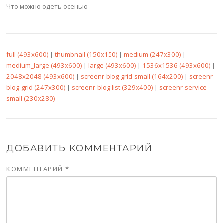
Что можно одеть осенью
full (493x600)
|
thumbnail (150x150)
|
medium (247x300)
|
medium_large (493x600)
|
large (493x600)
|
1536x1536 (493x600)
|
2048x2048 (493x600)
|
screenr-blog-grid-small (164x200)
|
screenr-
blog-grid (247x300)
|
screenr-blog-list (329x400)
|
screenr-service-
small (230x280)
ДОБАВИТЬ КОММЕНТАРИЙ
КОММЕНТАРИЙ
*