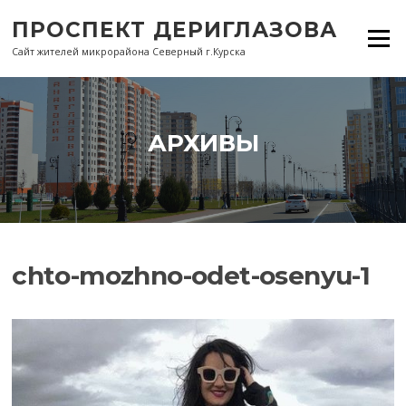
Перейти
ПРОСПЕКТ ДЕРИГЛАЗОВА
к
Меню
содержанию
Сайт жителей микрорайона Северный г.Курска
АРХИВЫ
chto-mozhno-odet-osenyu-1