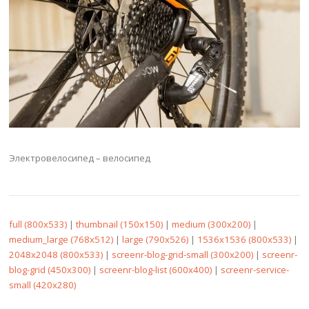
Электровелосипед – велосипед
full (800x533)
|
thumbnail (150x150)
|
medium (300x200)
|
medium_large (768x512)
|
large (790x526)
|
1536x1536 (800x533)
|
2048x2048 (800x533)
|
screenr-blog-grid-small (300x200)
|
screenr-
blog-grid (450x300)
|
screenr-blog-list (600x400)
|
screenr-service-
small (420x280)