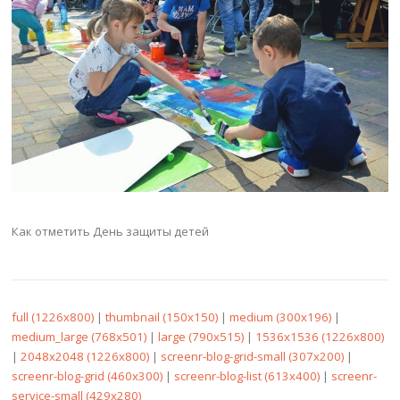
Как отметить День защиты детей
full (1226x800)
|
thumbnail (150x150)
|
medium (300x196)
|
medium_large (768x501)
|
large (790x515)
|
1536x1536 (1226x800)
|
2048x2048 (1226x800)
|
screenr-blog-grid-small (307x200)
|
screenr-blog-grid (460x300)
|
screenr-blog-list (613x400)
|
screenr-
service-small (429x280)