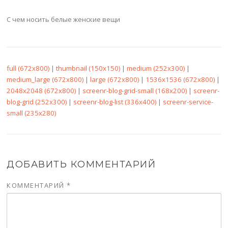
С чем носить белые женские вещи
full (672x800)
|
thumbnail (150x150)
|
medium (252x300)
|
medium_large (672x800)
|
large (672x800)
|
1536x1536 (672x800)
|
2048x2048 (672x800)
|
screenr-blog-grid-small (168x200)
|
screenr-
blog-grid (252x300)
|
screenr-blog-list (336x400)
|
screenr-service-
small (235x280)
ДОБАВИТЬ КОММЕНТАРИЙ
КОММЕНТАРИЙ
*