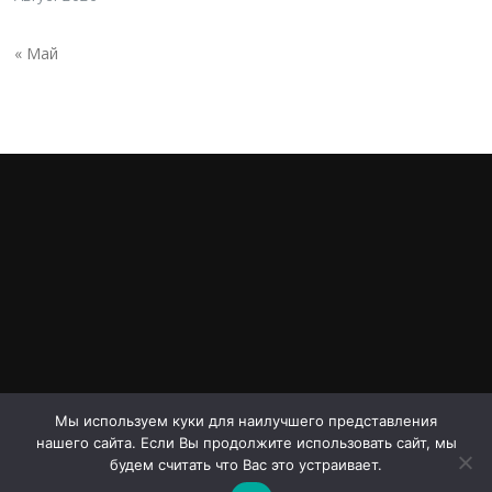
« Май
Мы используем куки для наилучшего представления
нашего сайта. Если Вы продолжите использовать сайт, мы
Авторское право © 2026 Проспект Дериглазова. Все права
будем считать что Вас это устраивает.
защищены.