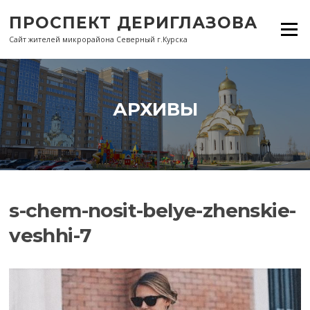
Перейти
ПРОСПЕКТ ДЕРИГЛАЗОВА
к
Меню
содержанию
Сайт жителей микрорайона Северный г.Курска
АРХИВЫ
s-chem-nosit-belye-zhenskie-
veshhi-7