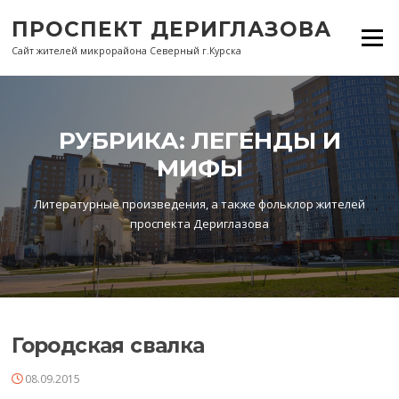
Перейти
ПРОСПЕКТ ДЕРИГЛАЗОВА
к
Меню
содержанию
Сайт жителей микрорайона Северный г.Курска
РУБРИКА:
ЛЕГЕНДЫ И
МИФЫ
Литературные произведения, а также фольклор жителей
проспекта Дериглазова
Городская свалка
08.09.2015