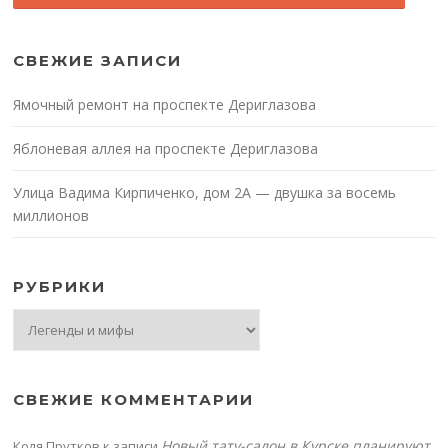
СВЕЖИЕ ЗАПИСИ
Ямочный ремонт на проспекте Дериглазова
Яблоневая аллея на проспекте Дериглазова
Улица Вадима Кирпиченко, дом 2А — двушка за восемь
миллионов
РУБРИКИ
Рубрики
СВЕЖИЕ КОММЕНТАРИИ
Новый тату-салон в Курске планируют
Коля Прутков
к записи