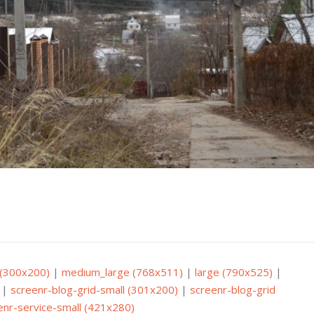
(300x200)
|
medium_large (768x511)
|
large (790x525)
|
|
screenr-blog-grid-small (301x200)
|
screenr-blog-grid
enr-service-small (421x280)