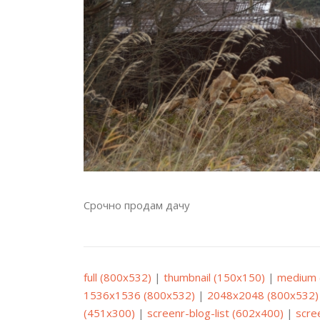
Срочно продам дачу
full (800x532)
|
thumbnail (150x150)
|
medium 
1536x1536 (800x532)
|
2048x2048 (800x532)
(451x300)
|
screenr-blog-list (602x400)
|
scre