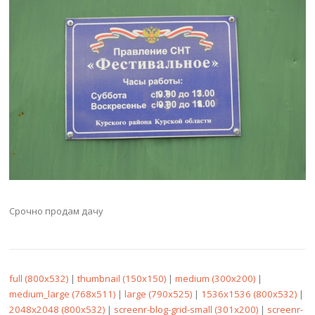
Срочно продам дачу
full (800x532)
|
thumbnail (150x150)
|
medium (300x200)
|
medium_large (768x511)
|
large (790x525)
|
1536x1536 (800x532)
|
2048x2048 (800x532)
|
screenr-blog-grid-small (301x200)
|
screenr-