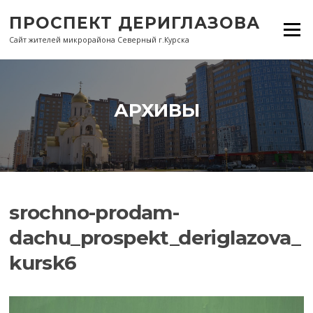
Перейти
ПРОСПЕКТ ДЕРИГЛАЗОВА
к
Меню
содержанию
Сайт жителей микрорайона Северный г.Курска
АРХИВЫ
srochno-prodam-
dachu_prospekt_deriglazova_
kursk6