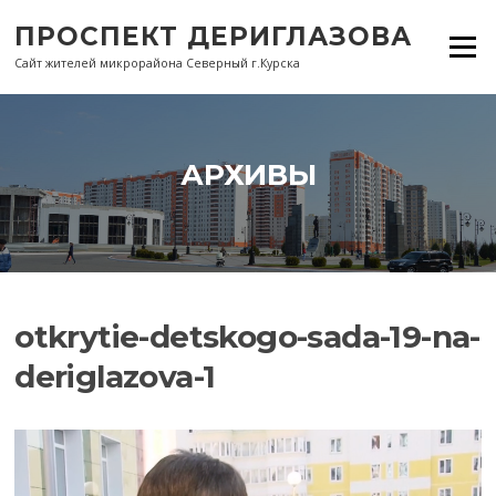
Перейти
ПРОСПЕКТ ДЕРИГЛАЗОВА
к
Меню
содержанию
Сайт жителей микрорайона Северный г.Курска
АРХИВЫ
otkrytie-detskogo-sada-19-na-
deriglazova-1