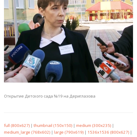
Открытие Детского сада №19 на Дериглазова
full (800x627)
|
thumbnail (150x150)
|
medium (300x235)
|
medium_large (768x602)
|
large (790x619)
|
1536x1536 (800x627)
|