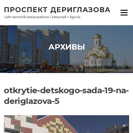
Перейти
ПРОСПЕКТ ДЕРИГЛАЗОВА
к
Меню
содержанию
Сайт жителей микрорайона Северный г.Курска
АРХИВЫ
otkrytie-detskogo-sada-19-na-
deriglazova-5