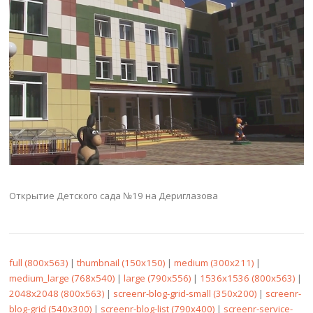
Открытие Детского сада №19 на Дериглазова
full (800x563)
|
thumbnail (150x150)
|
medium (300x211)
|
medium_large (768x540)
|
large (790x556)
|
1536x1536 (800x563)
|
2048x2048 (800x563)
|
screenr-blog-grid-small (350x200)
|
screenr-
blog-grid (540x300)
|
screenr-blog-list (790x400)
|
screenr-service-