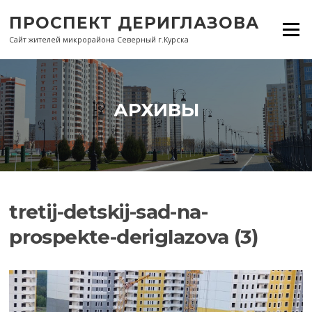
Перейти
ПРОСПЕКТ ДЕРИГЛАЗОВА
к
Меню
содержанию
Сайт жителей микрорайона Северный г.Курска
АРХИВЫ
tretij-detskij-sad-na-
prospekte-deriglazova (3)