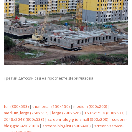
Третий детский сад на проспекте Дериглазова
full (800x533)
|
thumbnail (150x150)
|
medium (300x200)
|
medium_large (768x512)
|
large (790x526)
|
1536x1536 (800x533)
|
2048x2048 (800x533)
|
screenr-blog-grid-small (300x200)
|
screenr-
blog-grid (450x300)
|
screenr-blog-list (600x400)
|
screenr-service-