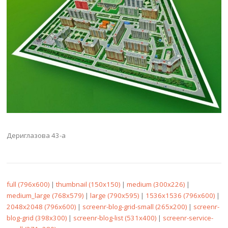
Дериглазова 43-а
full (796x600)
|
thumbnail (150x150)
|
medium (300x226)
|
medium_large (768x579)
|
large (790x595)
|
1536x1536 (796x600)
|
2048x2048 (796x600)
|
screenr-blog-grid-small (265x200)
|
screenr-
blog-grid (398x300)
|
screenr-blog-list (531x400)
|
screenr-service-