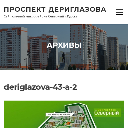
Перейти
ПРОСПЕКТ ДЕРИГЛАЗОВА
к
Меню
содержанию
Сайт жителей микрорайона Северный г.Курска
АРХИВЫ
deriglazova-43-a-2