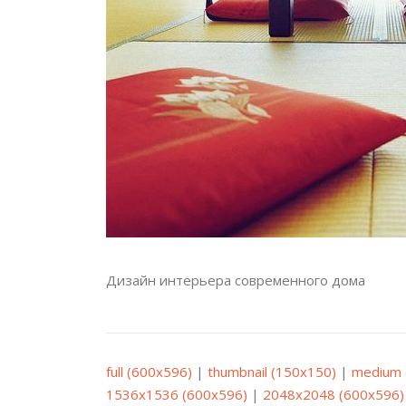
Дизайн интерьера современного дома
full (600x596)
|
thumbnail (150x150)
|
medium 
1536x1536 (600x596)
|
2048x2048 (600x596)