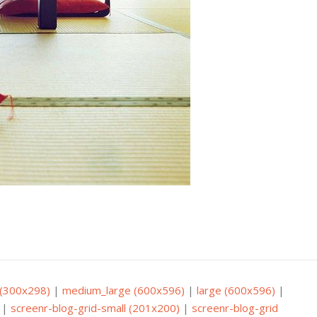
(300x298)
|
medium_large (600x596)
|
large (600x596)
|
|
screenr-blog-grid-small (201x200)
|
screenr-blog-grid