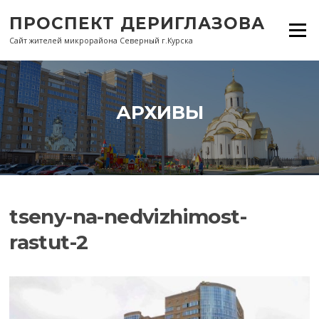
Перейти
ПРОСПЕКТ ДЕРИГЛАЗОВА
к
Меню
содержанию
Сайт жителей микрорайона Северный г.Курска
АРХИВЫ
tseny-na-nedvizhimost-
rastut-2