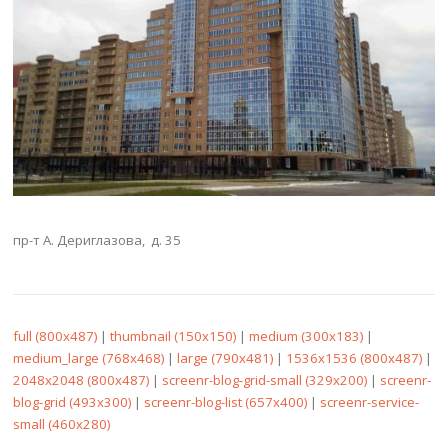
пр-т А. Дериглазова, д. 35
full (800x487)
|
thumbnail (150x150)
|
medium (300x183)
|
medium_large (768x468)
|
large (790x481)
|
1536x1536 (800x487)
|
2048x2048 (800x487)
|
screenr-blog-grid-small (329x200)
|
screenr-
blog-grid (493x300)
|
screenr-blog-list (657x400)
|
screenr-service-
small (460x280)