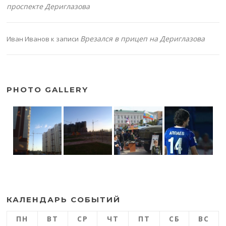
проспекте Дериглазова
Врезался в прицеп на Дериглазова
Иван Иванов
к записи
PHOTO GALLERY
КАЛЕНДАРЬ СОБЫТИЙ
ПН
ВТ
СР
ЧТ
ПТ
СБ
ВС