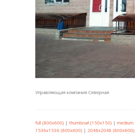
Управляющая компания Северная
full (800x600)
|
thumbnail (150x150)
|
medium 
1536x1536 (800x600)
|
2048x2048 (800x600)