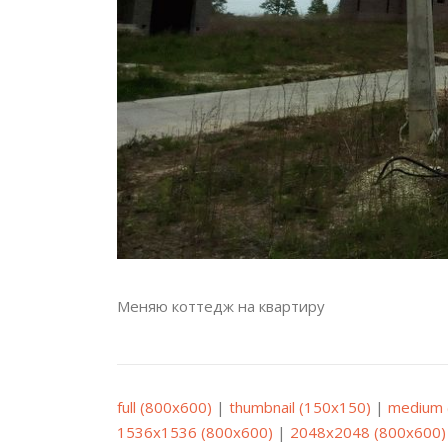
Меняю коттедж на квартиру
full (800x600)
|
thumbnail (150x150)
|
medium 
1536x1536 (800x600)
|
2048x2048 (800x600)