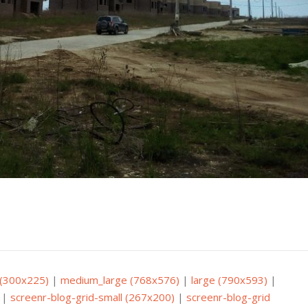
(300x225)
|
medium_large (768x576)
|
large (790x593)
|
|
screenr-blog-grid-small (267x200)
|
screenr-blog-grid