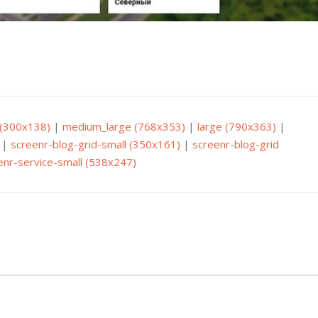
(300x138)
|
medium_large (768x353)
|
large (790x363)
|
|
screenr-blog-grid-small (350x161)
|
screenr-blog-grid
enr-service-small (538x247)