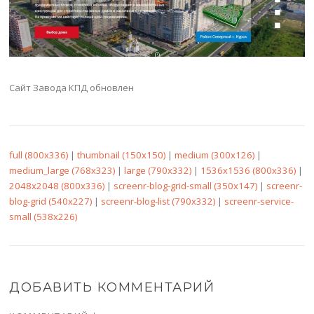
Сайт Завода КПД обновлен
full (800x336)
|
thumbnail (150x150)
|
medium (300x126)
|
medium_large (768x323)
|
large (790x332)
|
1536x1536 (800x336)
|
2048x2048 (800x336)
|
screenr-blog-grid-small (350x147)
|
screenr-
blog-grid (540x227)
|
screenr-blog-list (790x332)
|
screenr-service-
small (538x226)
ДОБАВИТЬ КОММЕНТАРИЙ