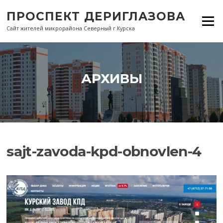
Перейти
ПРОСПЕКТ ДЕРИГЛАЗОВА
к
Меню
содержанию
Сайт жителей микрорайона Северный г.Курска
АРХИВЫ
sajt-zavoda-kpd-obnovlen-4