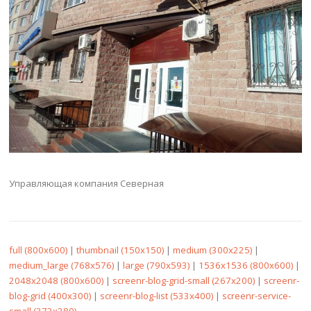
Управляющая компания Северная
full (800x600)
|
thumbnail (150x150)
|
medium (300x225)
|
medium_large (768x576)
|
large (790x593)
|
1536x1536 (800x600)
|
2048x2048 (800x600)
|
screenr-blog-grid-small (267x200)
|
screenr-
blog-grid (400x300)
|
screenr-blog-list (533x400)
|
screenr-service-