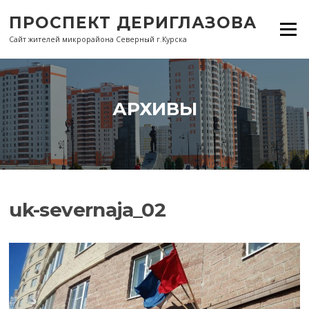
Перейти
ПРОСПЕКТ ДЕРИГЛАЗОВА
к
Меню
содержанию
Сайт жителей микрорайона Северный г.Курска
АРХИВЫ
uk-severnaja_02