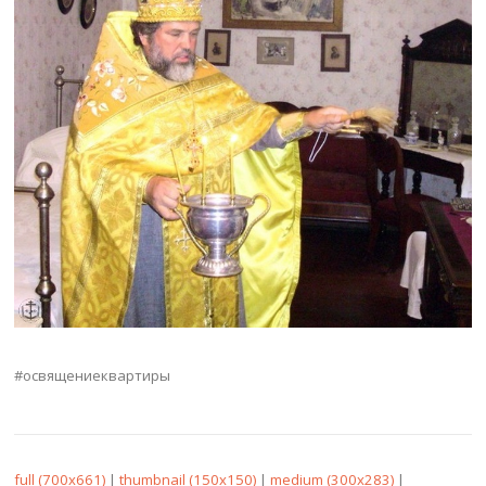
#освящениеквартиры
full (700x661)
|
thumbnail (150x150)
|
medium (300x283)
|