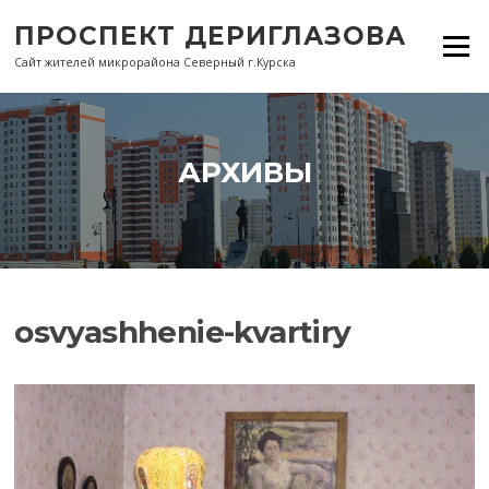
Перейти
ПРОСПЕКТ ДЕРИГЛАЗОВА
к
Меню
содержанию
Сайт жителей микрорайона Северный г.Курска
АРХИВЫ
osvyashhenie-kvartiry