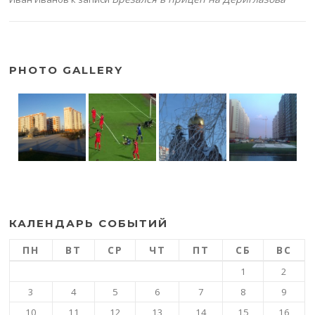
PHOTO GALLERY
КАЛЕНДАРЬ СОБЫТИЙ
ПН
ВТ
СР
ЧТ
ПТ
СБ
ВС
1
2
3
4
5
6
7
8
9
10
11
12
13
14
15
16