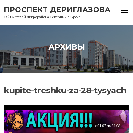
Перейти
ПРОСПЕКТ ДЕРИГЛАЗОВА
к
Меню
содержанию
Сайт жителей микрорайона Северный г.Курска
АРХИВЫ
kupite-treshku-za-28-tysyach