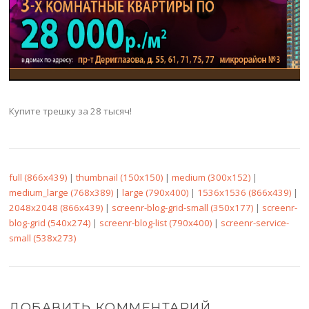
Купите трешку за 28 тысяч!
full (866x439)
|
thumbnail (150x150)
|
medium (300x152)
|
medium_large (768x389)
|
large (790x400)
|
1536x1536 (866x439)
|
2048x2048 (866x439)
|
screenr-blog-grid-small (350x177)
|
screenr-
blog-grid (540x274)
|
screenr-blog-list (790x400)
|
screenr-service-
small (538x273)
ДОБАВИТЬ КОММЕНТАРИЙ