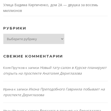
Улица Вадима Кирпиченко, дом 2А — двушка за восемь
миллионов
РУБРИКИ
Рубрики
СВЕЖИЕ КОММЕНТАРИИ
Новый тату-салон в Курске планируют
Коля Прутков
к записи
открыть на проспекте Анатолия Дериглазова
Икона Преподобного Гавриила побывает на
Ирина
к записи
проспекте Дериглазова
Врезался в прицеп на Дериглазова
Иван Иванов
к записи