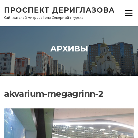
Перейти
ПРОСПЕКТ ДЕРИГЛАЗОВА
к
Меню
содержанию
Сайт жителей микрорайона Северный г.Курска
АРХИВЫ
akvarium-megagrinn-2