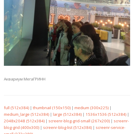
Аквариум МегаГРИНН
full (512x384)
|
thumbnail (150x150)
|
medium (300x225)
|
medium_large (512x384)
|
large (512x384)
|
1536x1536 (512x384)
|
2048x2048 (512x384)
|
screenr-blog-grid-small (267x200)
|
screenr-
blog-grid (400x300)
|
screenr-blog-list (512x384)
|
screenr-service-