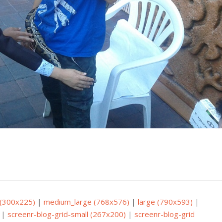
(300x225)
|
medium_large (768x576)
|
large (790x593)
|
|
screenr-blog-grid-small (267x200)
|
screenr-blog-grid