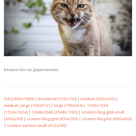
Бешенство на Дериглазова
full (2800x1866)
|
thumbnail (150x150)
|
medium (300x200)
|
medium_large (768x512)
|
large (790x526)
|
1536x1536
(1536x1024)
|
2048x2048 (2048x1365)
|
screenr-blog-grid-small
(300x200)
|
screenr-blog-grid (450x300)
|
screenr-blog-list (600x400)
|
screenr-service-small (420x280)