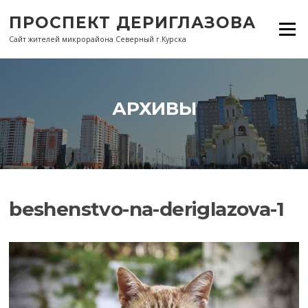
Перейти
ПРОСПЕКТ ДЕРИГЛАЗОВА
к
Меню
содержанию
Сайт жителей микрорайона Северный г.Курска
АРХИВЫ
beshenstvo-na-deriglazova-1