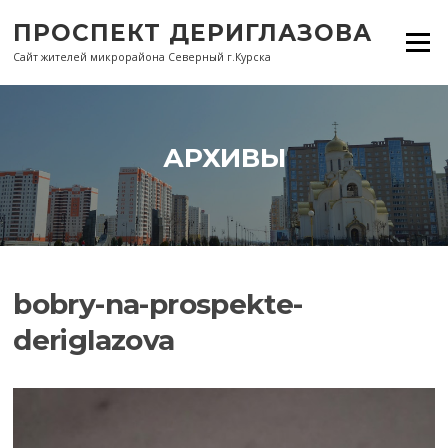
Перейти
ПРОСПЕКТ ДЕРИГЛАЗОВА
к
Меню
содержанию
Сайт жителей микрорайона Северный г.Курска
АРХИВЫ
bobry-na-prospekte-
deriglazova