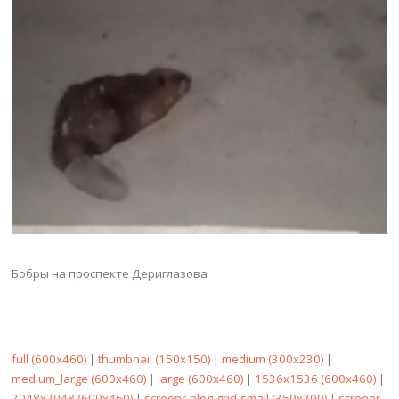
Бобры на проспекте Дериглазова
full (600x460)
|
thumbnail (150x150)
|
medium (300x230)
|
medium_large (600x460)
|
large (600x460)
|
1536x1536 (600x460)
|
2048x2048 (600x460)
|
screenr-blog-grid-small (350x200)
|
screenr-