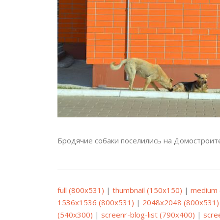
Бродячие собаки поселились на Домостроит
full (800x531)
|
thumbnail (150x150)
|
medium 
1536x1536 (800x531)
|
2048x2048 (800x531)
(540x300)
|
screenr-blog-list (790x400)
|
scre