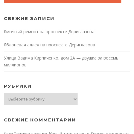
СВЕЖИЕ ЗАПИСИ
Ямочный ремонт на проспекте Дериглазова
Яблоневая аллея на проспекте Дериглазова
Улица Вадима Кирпиченко, дом 2А — двушка за восемь
миллионов
РУБРИКИ
Рубрики
СВЕЖИЕ КОММЕНТАРИИ
Новый тату-салон в Курске планируют
Коля Прутков
к записи