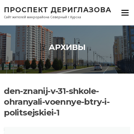
Перейти
ПРОСПЕКТ ДЕРИГЛАЗОВА
к
Меню
содержанию
Сайт жителей микрорайона Северный г.Курска
АРХИВЫ
den-znanij-v-31-shkole-
ohranyali-voennye-btry-i-
politsejskiei-1