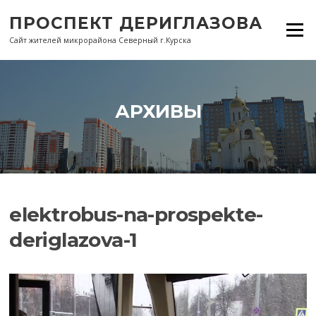
Перейти
ПРОСПЕКТ ДЕРИГЛАЗОВА
к
Меню
содержанию
Сайт жителей микрорайона Северный г.Курска
АРХИВЫ
elektrobus-na-prospekte-
deriglazova-1