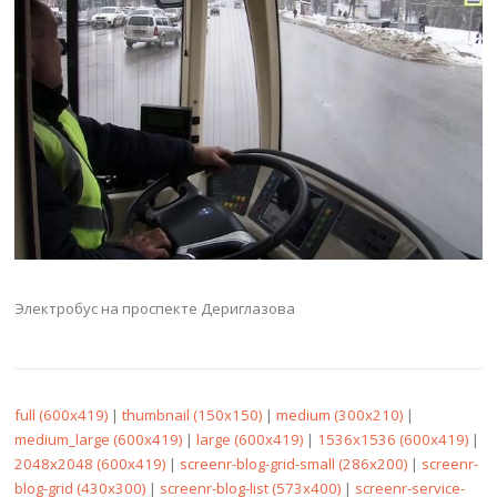
Электробус на проспекте Дериглазова
full (600x419)
|
thumbnail (150x150)
|
medium (300x210)
|
medium_large (600x419)
|
large (600x419)
|
1536x1536 (600x419)
|
2048x2048 (600x419)
|
screenr-blog-grid-small (286x200)
|
screenr-
blog-grid (430x300)
|
screenr-blog-list (573x400)
|
screenr-service-