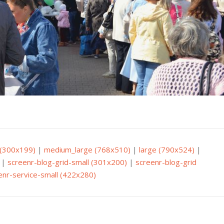
(300x199)
|
medium_large (768x510)
|
large (790x524)
|
|
screenr-blog-grid-small (301x200)
|
screenr-blog-grid
enr-service-small (422x280)