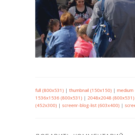
full (800x531)
|
thumbnail (150x150)
|
medium 
1536x1536 (800x531)
|
2048x2048 (800x531)
(452x300)
|
screenr-blog-list (603x400)
|
scre