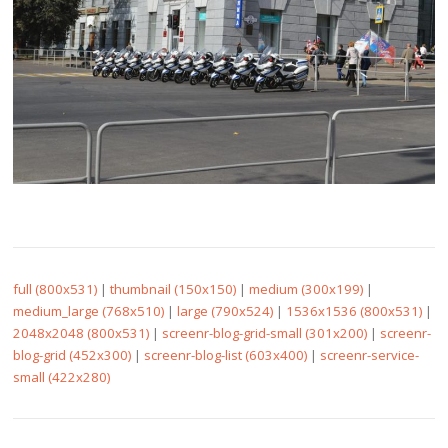
full (800x531)
|
thumbnail (150x150)
|
medium (300x199)
|
medium_large (768x510)
|
large (790x524)
|
1536x1536 (800x531)
|
2048x2048 (800x531)
|
screenr-blog-grid-small (301x200)
|
screenr-
blog-grid (452x300)
|
screenr-blog-list (603x400)
|
screenr-service-
small (422x280)